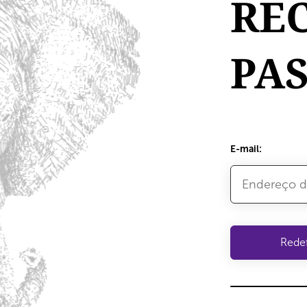
RE
PA
E-mail: