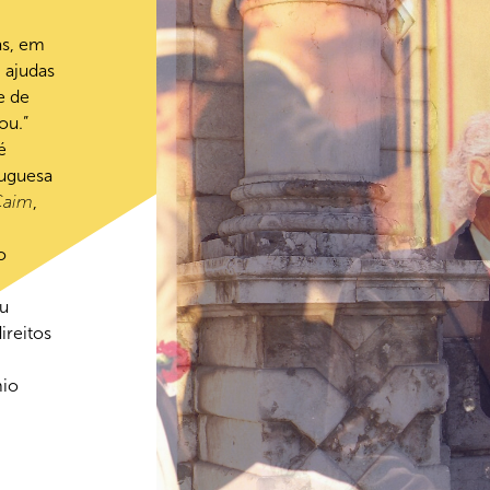
as, em
 ajudas
e de
ou.”
é
tuguesa
Caim
,
o
eu
ireitos
mio