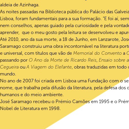
aldeia de Azinhaga.
As noites passadas na Biblioteca pública do Palácio das Galvei
Lisboa, foram fundamentais para a sua formação. “E foi aí, sem
nem conselhos, apenas guiado pela curiosidade e pela vontad
aprender, que o meu gosto pela leitura se desenvolveu e apur
Até 2010, ano da sua morte, a 18 de Junho, em Lanzarote, Jos
Saramago construiu uma obra incontornável na literatura por
e universal, com títulos que vão de
Memorial do Convento
a
passando por
O Ano da Morte de Ricardo Reis
,
Ensaio sobre a
Cegueira
ou
A Viagem do Elefante
, obras traduzidas em todo 
mundo.
No ano de 2007 foi criada em Lisboa uma Fundação com o s
nome, que trabalha pela difusão da literatura, pela defesa dos d
humanos e do meio ambiente.
José Saramago recebeu o Prémio Camões em 1995 e o Pré
Nobel de Literatura em 1998.