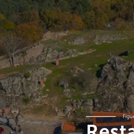
Figu
Rest